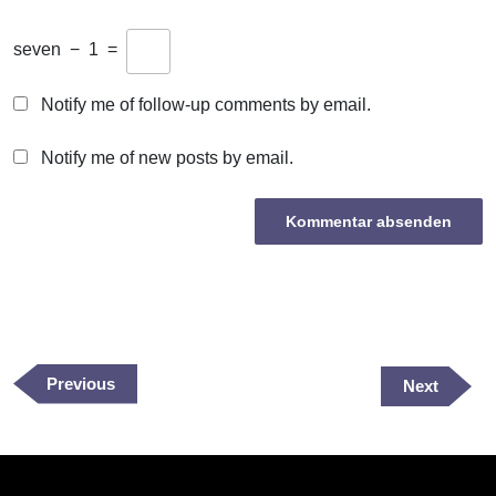
seven
−
1
=
Notify me of follow-up comments by email.
Notify me of new posts by email.
Beitragsnavigation
Previous
Previous
Next
Next
Post
Post