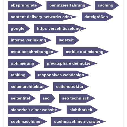
absprungrate
benutzererfahrung
caching
content delivery networks cdns
dateigrößen
google
https-verschlüsselung
interne verlinkung
ladezeit
meta-beschreibungen
mobile optimierung
optimierung
privatsphäre der nutzer
ranking
responsives webdesign
seitenarchitektur
seitenstruktur
seitentitel
seo
seo technisch
sicherheit einer website
sichtbarkeit
suchmaschinen
suchmaschinen-crawler